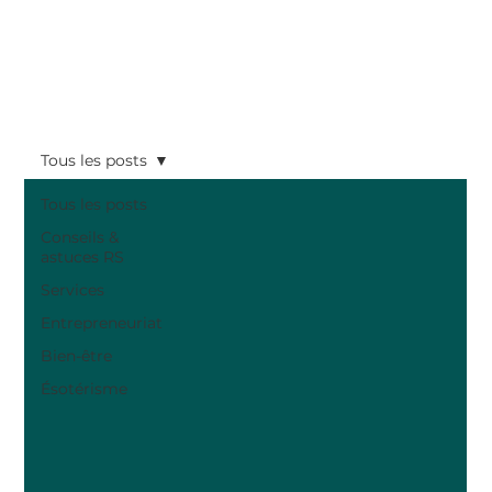
Tous les posts
Tous les posts
Conseils &
astuces RS
Services
Entrepreneuriat
Bien-être
Ésotérisme