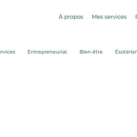
À propos
Mes services
ervices
Entrepreneuriat
Bien-être
Ésotéri