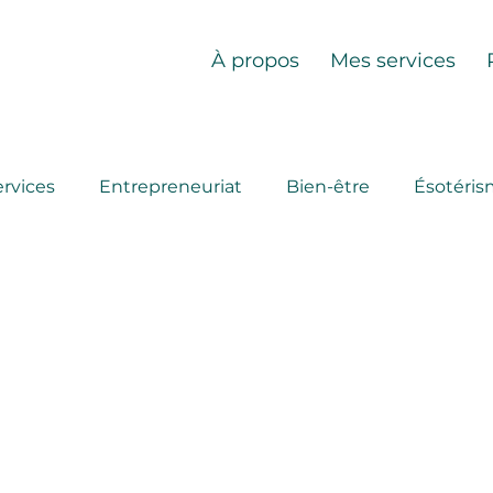
À propos
Mes services
ervices
Entrepreneuriat
Bien-être
Ésotéri