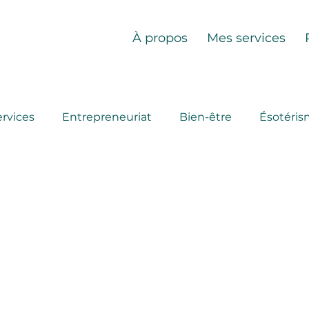
À propos
Mes services
ervices
Entrepreneuriat
Bien-être
Ésotéri