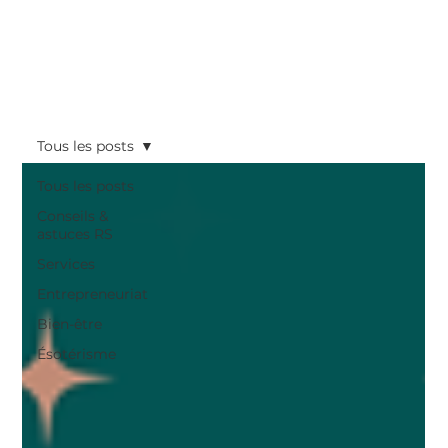
Tous les posts
Tous les posts
Conseils &
astuces RS
Services
Entrepreneuriat
Bien-être
Ésotérisme