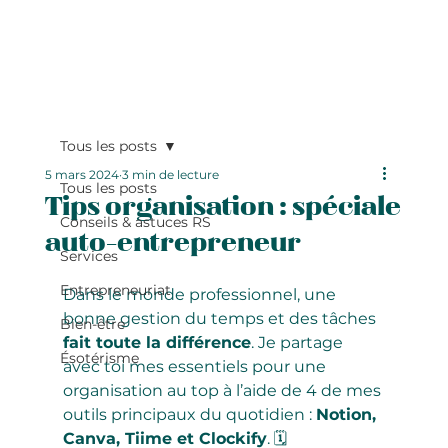
Tous les posts
5 mars 2024
3 min de lecture
Tous les posts
Tips organisation : spéciale
Conseils & astuces RS
auto-entrepreneur
Services
Entrepreneuriat
Dans le monde professionnel, une 
bonne gestion du temps et des tâches 
Bien-être
fait toute la différence
. Je partage 
Ésotérisme
avec toi mes essentiels pour une 
organisation au top à l’aide de 4 de mes 
outils principaux du quotidien : 
Notion, 
Canva, Tiime et Clockify
. 🗓️