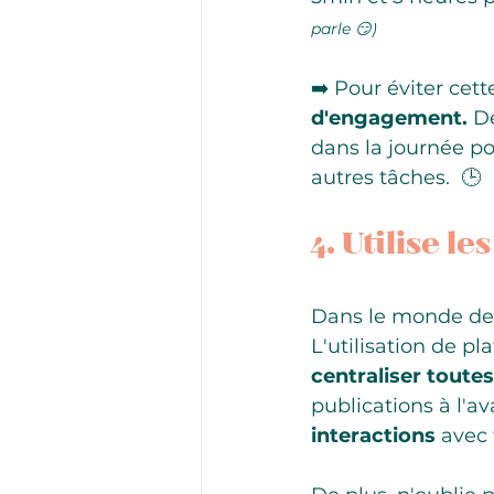
parle 😏)
➡️ Pour éviter cet
d'engagement.
 D
dans la journée pou
autres tâches.  🕒
4. Utilise le
Dans le monde des 
L'utilisation de p
centraliser toutes
publications à l'av
interactions
 avec