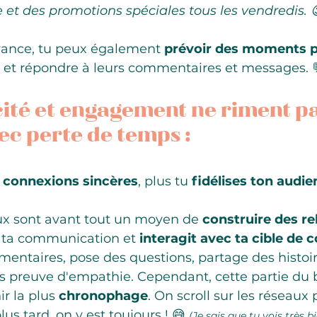
 et des promotions spéciales tous les vendredis. 
avance, tu peux également 
prévoir des moments p
 et répondre à leurs commentaires et messages. 
cité et engagement ne riment pa
ec perte de temps :
 
connexions sincères
, plus tu 
fidélises ton audi
ux sont avant tout un moyen de 
construire des re
 ta communication et 
interagit avec ta cible de 
ntaires, pose des questions, partage des histoir
is preuve d'empathie. Cependant, cette partie du 
 la plus 
chronophage
. On scroll sur les réseaux 
us tard, on y est toujours ! 😅 
(Je sais que tu vois très b