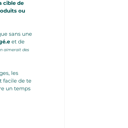
 cible de 
roduits ou 
que sans une 
gé.e
 et de 
on aimerait des 
ges, les 
t facile de te 
dre un temps 