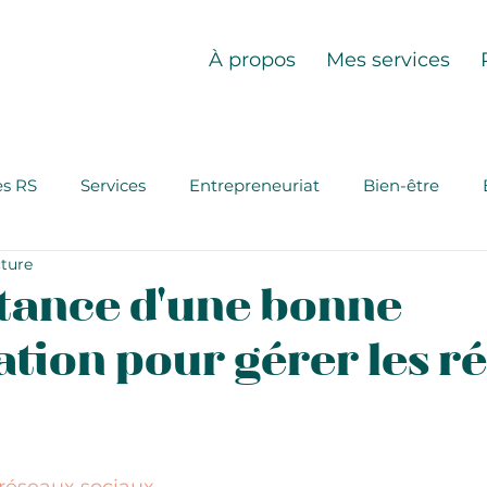
À propos
Mes services
es RS
Services
Entrepreneuriat
Bien-être
cture
tance d'une bonne
ation pour gérer les r