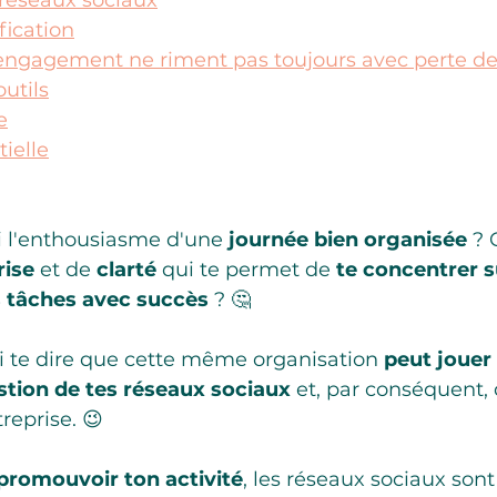
s réseaux sociaux
ification
t engagement ne riment pas toujours avec perte d
outils
e
tielle
i l'enthousiasme d'une 
journée bien organisée
 ? 
rise
 et de 
clarté
 qui te permet de 
te concentrer su
s tâches avec succès
 ? 🤔
i te dire que cette même organisation 
peut jouer 
estion de tes réseaux sociaux
 et, par conséquent, 
reprise. 😉
promouvoir ton activité
, les réseaux sociaux sont