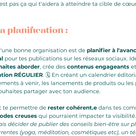
st pas ça qui t'aidera à atteindre ta cible de cœur
la planification : 
d'une bonne organisation est de 
planifier à l'avan
al
 pour tes publications sur les réseaux sociaux. Ide
haites aborder
, crée des 
contenus engageants
 e
ation RÉGULIER
. 🗓️ En créant un calendrier éditori
ements à venir, les lancements de produits ou les
ouhaites partager avec ton audience.  
 te permettre de 
rester cohérent.e
 dans tes com
riodes creuses
 qui pourraient impacter ta visibilité.
is décider de publier des conseils bien-être sur pl
rentes (yoga, méditation, cosmétiques etc), un 