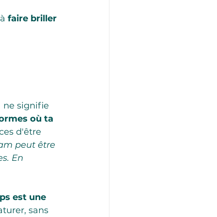
à 
faire briller 
 ne signifie 
formes où ta 
ces d'être 
am peut être 
s. En 
ps est une 
aturer, sans 