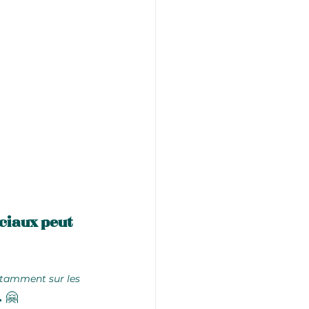
ciaux peut 
tamment sur les 
.
 🤗 