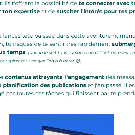
r
. Ils t'offrent la possibilité de 
te connecter avec ta
 ton expertise
 et de 
susciter l'intérêt pour tes p
te lances tête baissée dans cette aventure numéri
, tu risques de te sentir très rapidement 
submer
eux temps
. 
(oui on le sait tous, lorsque l'on est entrepreneur, 
our gérer tout ce que l'on a à gérer 😅)
e 
contenus attrayants
, 
l'engagement
 (les messa
a 
planification des publications
 et j'en passe, il es
 par toutes ces tâches qui finissent par te pren