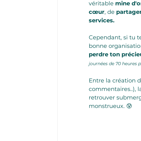
véritable 
mine d'o
cœur
, de 
partager
services. 
Cependant, si tu 
bonne organisation
perdre ton préci
journées de 70 heures p
Entre la création d
commentaires..), l
retrouver submergé
monstrueux. 😰