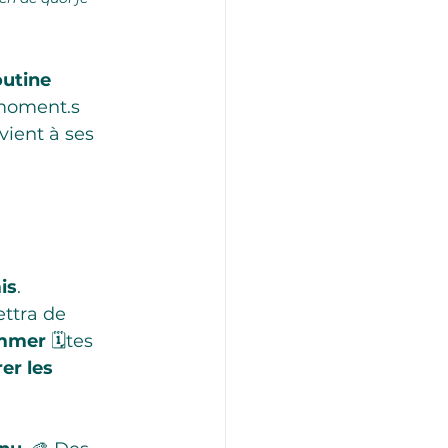
outine 
 moment.s 
vient à ses 
is
. 
ttra de 
mmer
 🗓️tes 
er les 