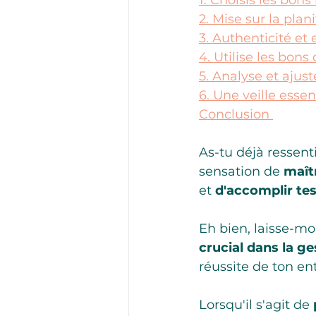
1. Choisis les bon
2. Mise sur la plan
3. Authenticité e
4. Utilise les bons 
5. Analyse et ajust
6. Une veille essen
Conclusion 
As-tu déjà ressent
sensation de 
maît
et 
d'accomplir te
Eh bien, laisse-mo
crucial dans la g
réussite de ton ent
Lorsqu'il s'agit de 