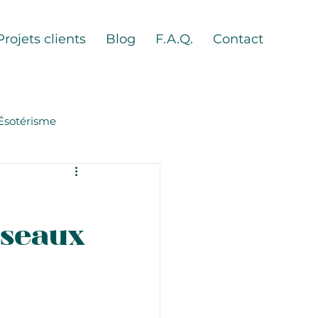
Projets clients
Blog
F.A.Q.
Contact
Ésotérisme
éseaux