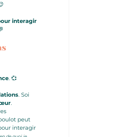
😉
our interagir
💬
s 
ence
. 💞
lations
. Soi 
cœur
. 
es 
boulot peut 
pour interagir 
ien de quoi je 