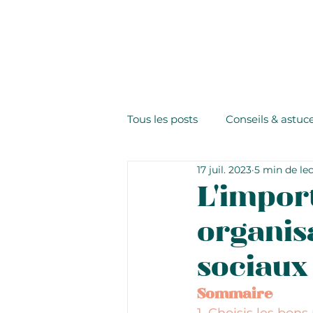
Tous les posts
Conseils & astuc
17 juil. 2023
5 min de le
L'impor
organis
sociaux
Sommaire