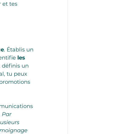
 et tes 
ce
. Établis un 
ntifie 
les 
t définis un 
al, tu peux 
 promotions 
munications 
 
Par 
usieurs 
témoignage 